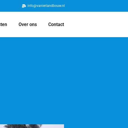
info@vanierlandbouw.nl
cten
Over ons
Contact